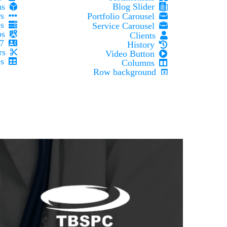
Buttons
Blog Slider
Tabs & Tours
Portfolio Carousel
Accordions & Toggles
Service Carousel
Google Maps
Clients
Contact Forms 7
History
Dividers
Video Button
Pricing Tables
Columns
Row background