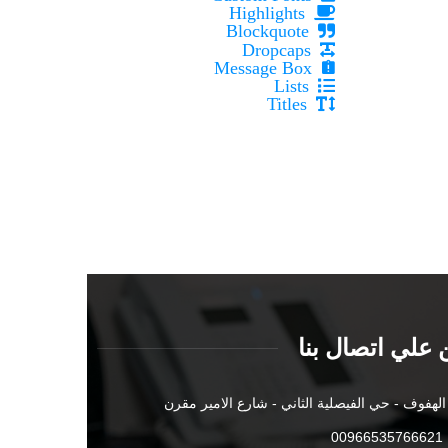
Highlights
Blockquote
Dropcaps
Message Box
Lists
Titles
 علي اتصال بنا
الهفوف - حي الفيصلية الثاني - شارع الامير مقرن
00966535766621